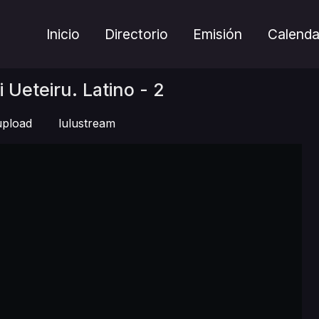
Inicio
Directorio
Emisión
Calenda
Ueteiru. Latino - 2
pload
lulustream