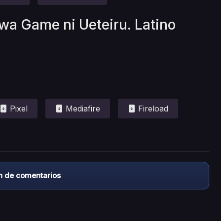
wa Game ni Ueteiru. Latino
Pixel
Mediafire
Fireload
n de comentarios
almacena ningún archivo/video en sus servidores, ni enlaz