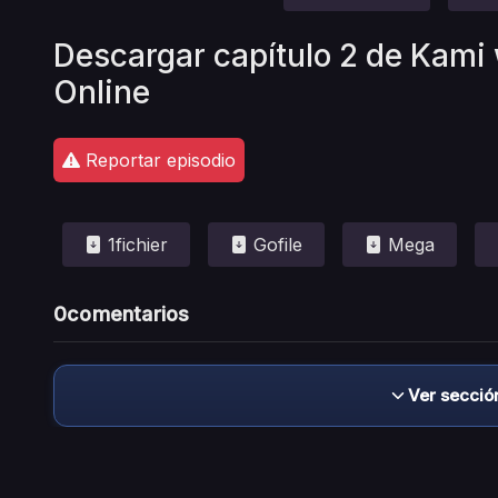
Descargar capítulo 2 de Kami 
Online
Reportar episodio
1fichier
Gofile
Mega
0
comentarios
Ver secció
Descargo de responsabilidad: este sitio no 