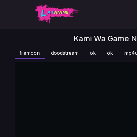
Kami Wa Game Ni 
filemoon
doodstream
ok
ok
mp4u