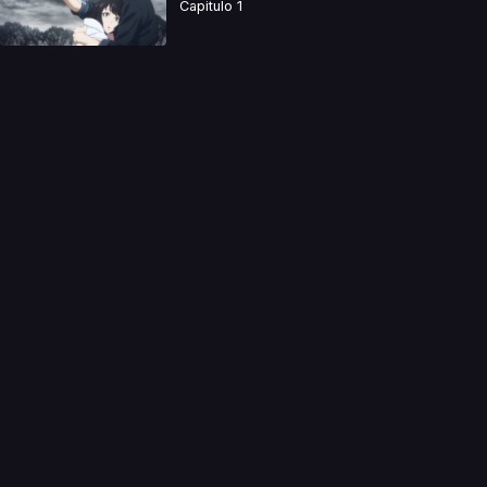
Capitulo 1
a directamente. Ningun video se encuentra