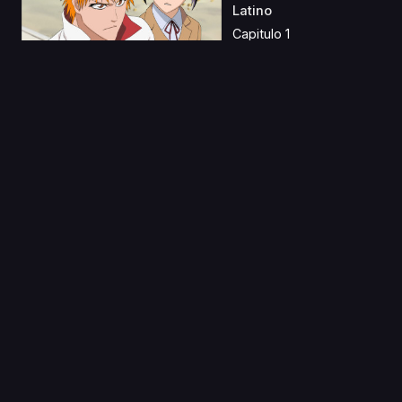
Latino
Capitulo 1
03 Ago 2019
Hiatari Ryoukou! Yume
no Naka ni Kimi ga...
Capitulo 1
12 Jun 2019
Digimon Frontier
Latino
Capitulo 1
03 Nov 2023
Invincible S2 Latino