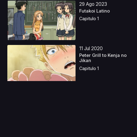
29 Ago 2023
Futakoi Latino
Capitulo 1
11 Jul 2020
Peter Grill to Kenja no
Jikan
Capitulo 1
07 Ene 2026
SHIBOYUGI: Me gano
el pan participando
d...
Capitulo 1
06 Jun 2023