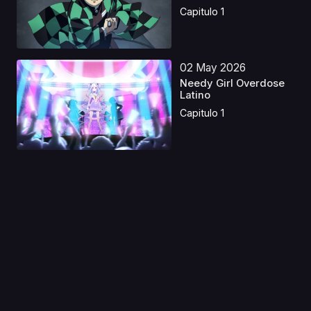
hen...
Capitulo 1
02 May 2026
Needy Girl Overdose
Latino
Capitulo 1
01 Jun 2023
Haikyu! Los ases del
Vóley S3 Castellan...
Capitulo 1
23 Ene 2024
Mushishi Castellano
Capitulo 1