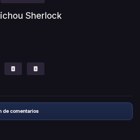
kichou Sherlock
n de comentarios
almacena ningún archivo/video en sus servidores, ni enlaz