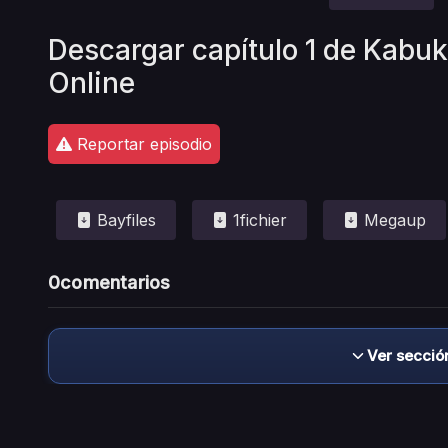
Descargar capítulo 1 de Kabu
Online
Reportar episodio
Bayfiles
1fichier
Megaup
0
comentarios
Ver secció
Descargo de responsabilidad: este sitio no 