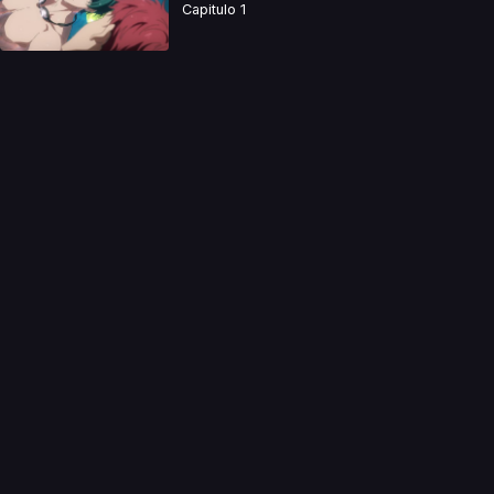
Capitulo 1
a directamente. Ningun video se encuentra