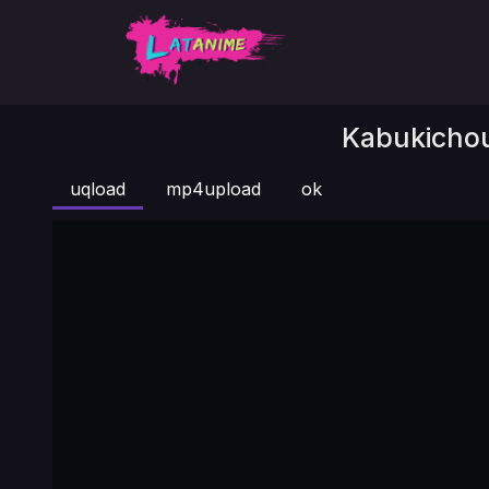
Kabukichou
uqload
mp4upload
ok