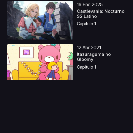
16 Ene 2025
Castlevania: Nocturno
S2 Latino
Capitulo 1
12 Abr 2021
Itazuraguma no
Gloomy
Capitulo 1
21 Mar 2025
La Heroica Leyenda
de Arslan S2
Castella...
Capitulo 1