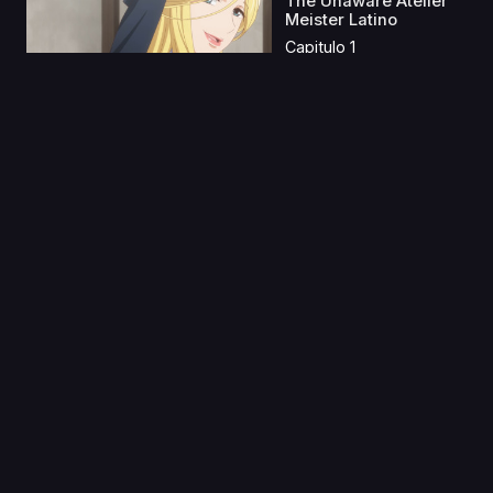
The Unaware Atelier
Meister Latino
Capitulo 1
08 Abr 2021
SD Gundam World
Heroes
Capitulo 1
21 Ene 2020
Kemonozume
Capitulo 1
28 Abr 2023
Violet Evergarden