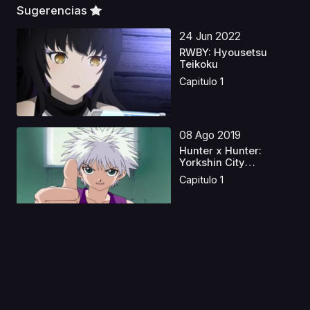
Sugerencias
24 Jun 2022
RWBY: Hyousetsu
Teikoku
Capitulo 1
08 Ago 2019
Hunter x Hunter:
Yorkshin City
Kanketsu-...
Capitulo 1
26 Nov 2022
Koi wa Sekai Seifuku
no Ato de Latino
Capitulo 1