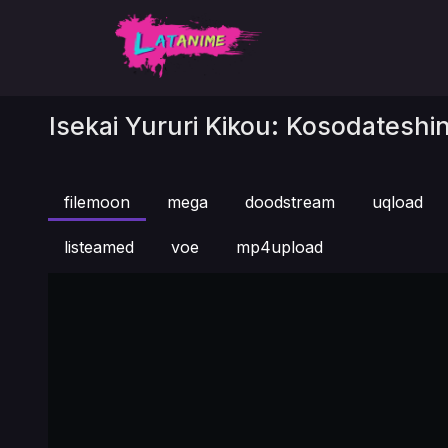
Isekai Yururi Kikou: Kosodatesh
filemoon
mega
doodstream
uqload
listeamed
voe
mp4upload