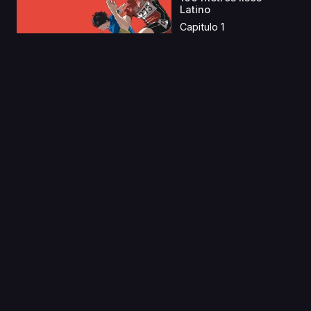
Latino
Capitulo 1
04 Abr 2020
Gal to Kyouryuu
Capitulo 1
14 Sep 2020
Ta ga Tame no
Alchemist
Capitulo 1
08 Dic 2022
Yuru Camp△ S2 Latino