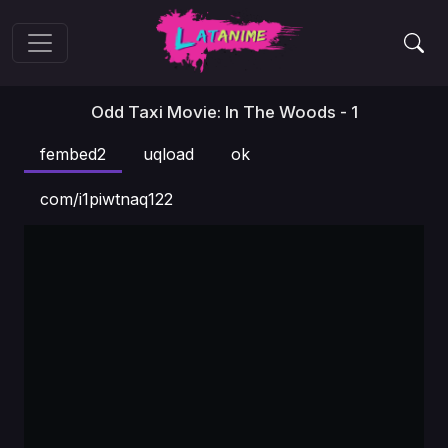
Odd Taxi Movie: In The Woods - 1
fembed2
uqload
ok
com/i1piwtnaq122