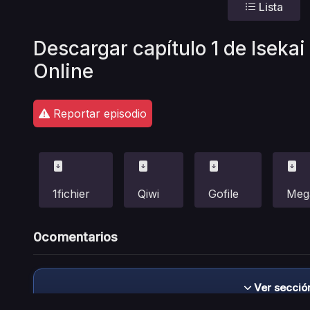
Lista
Descargar capítulo 1 de Iseka
Online
Reportar episodio
1fichier
Qiwi
Gofile
Meg
0
comentarios
Ver secció