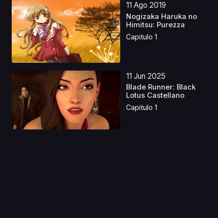
11 Ago 2019
Nogizaka Haruka no
Himitsu: Purezza
Capitulo 1
11 Jun 2025
Blade Runner: Black
Lotus Castellano
Capitulo 1
09 Jul 2025
New PANTY &
STOCKING Castellano
Capitulo 1
11 Dic 2021