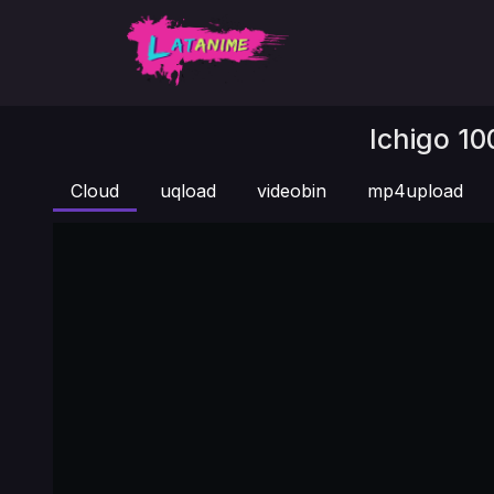
Ichigo 10
Cloud
uqload
videobin
mp4upload