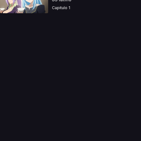
Capitulo 1
a directamente. Ningun video se encuentra