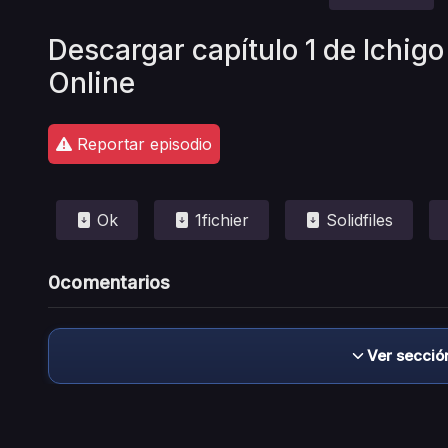
Descargar capítulo 1 de Ichi
Online
Reportar episodio
Ok
1fichier
Solidfiles
0
comentarios
Ver secció
Descargo de responsabilidad: este sitio no 