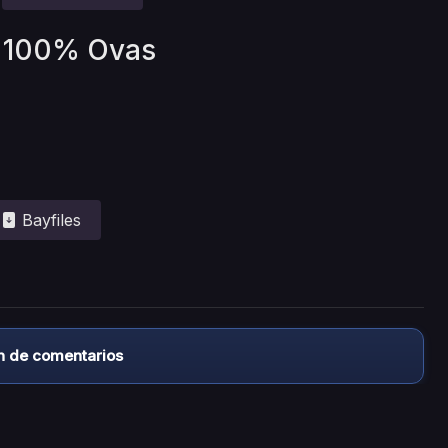
go 100% Ovas
Bayfiles
n de comentarios
almacena ningún archivo/video en sus servidores, ni enlaz