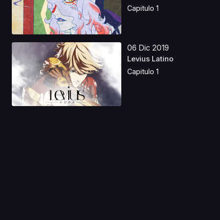
Lat...
Capitulo 1
06 Dic 2019
Levius Latino
Capitulo 1
03 Sep 2019
Devil Survivor 2 The
Animation Latino
Capitulo 1
28 Sep 2023
Yu-Gi-Oh! VRAINS
Latino