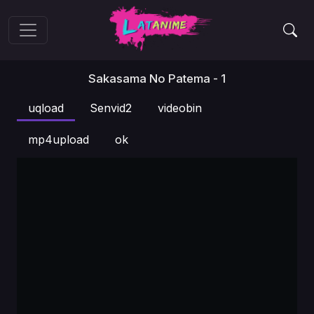
Sakasama No Patema - 1
uqload
Senvid2
videobin
mp4upload
ok