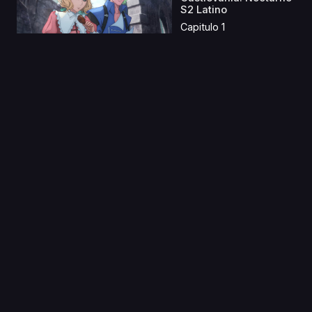
S2 Latino
Capitulo 1
04 Sep 2019
Ginga Eiyuu Densetsu
Gaiden (Legend of t...
Capitulo 1
30 Oct 2019
Phi Brain: Kami no
Puzzle 2
Capitulo 1
27 Mar 2025
Chikyuu Shoujo Arjuna