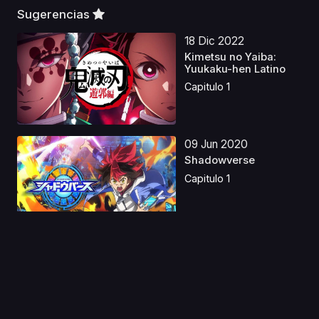
Sugerencias
18 Dic 2022
Kimetsu no Yaiba:
Yuukaku-hen Latino
Capitulo 1
09 Jun 2020
Shadowverse
Capitulo 1
08 Jul 2022
Sword Art Online:
Progressive Movie -
Ho...
Capitulo 1