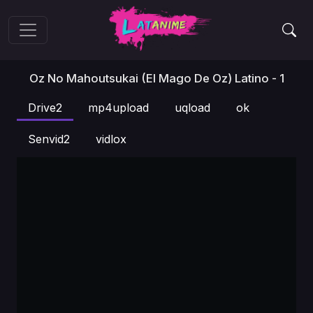
Oz No Mahoutsukai (El Mago De Oz) Latino - 1
Drive2
mp4upload
uqload
ok
Senvid2
vidlox