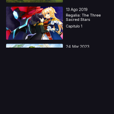
13 Ago 2019
Regalia: The Three
Sacred Stars
Capitulo 1
24 Mar 2023
Nanatsu no Taizai
Movie 1 Castellano
Capitulo 1
17 Sep 2022
Yojouhan Time
Machine Blues
Capitulo 1