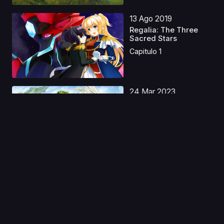
13 Ago 2019
Regalia: The Three
Sacred Stars
Capitulo 1
24 Mar 2023
Nanatsu no Taizai
Movie 1 Castellano
Capitulo 1
17 Sep 2022
Yojouhan Time
Machine Blues
Capitulo 1