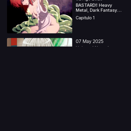
BASTARD‼ Heavy
Metal, Dark Fantasy
S2 ...
Capitulo 1
07 May 2025
Haiyore! Nyaruko-san
W Latino
Capitulo 1
04 May 2023
Ousama Ranking S2
Castellano
Capitulo 1
11 Nov 2019