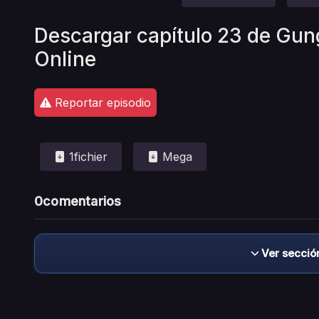
Descargar capítulo 23 de Gun
Online
Reportar episodio
1fichier
Mega
0
comentarios
Ver secció
Descargo de responsabilidad: este sitio no 