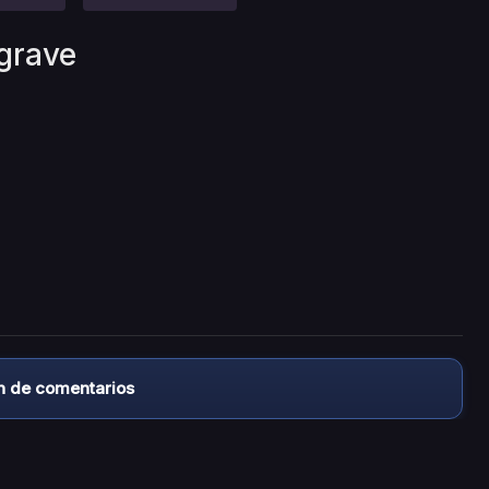
grave
n de comentarios
almacena ningún archivo/video en sus servidores, ni enlaz