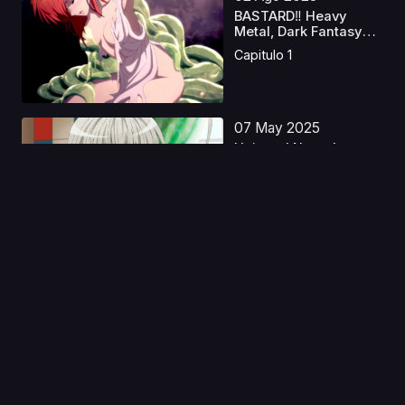
BASTARD‼ Heavy
Metal, Dark Fantasy
S2 ...
Capitulo 1
07 May 2025
Haiyore! Nyaruko-san
W Latino
Capitulo 1
04 May 2023
Ousama Ranking S2
Castellano
Capitulo 1
11 Nov 2019