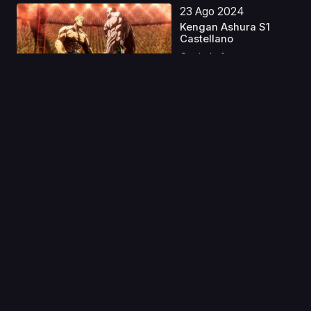
23 Ago 2024
Kengan Ashura S1
Castellano
Capitulo 1
07 Ene 2022
Dolls' Frontline
Capitulo 1
29 Ene 2021
Doki Doki! Mini Mini!
Kakushi Dungeon Ge...
Capitulo 1