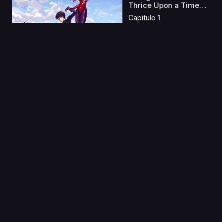
Thrice Upon a Time
L...
Capitulo 1
11 Nov 2019
Genshiken 2
Capitulo 1
22 Ago 2020
Hanayamata
Capitulo 1
07 Ene 2020
Kimi to, Nami ni
Noretara