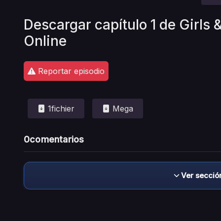
Descargar capítulo 1 de Girls
Online
Reportar episodio
1fichier
Mega
0
comentarios
Ver secció
Descargo de responsabilidad: este sitio no 