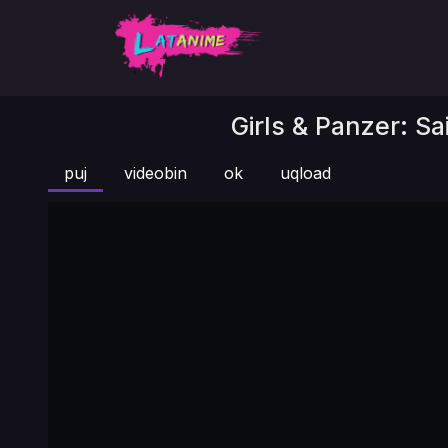
Girls & Panzer: Sa
puj
videobin
ok
uqload