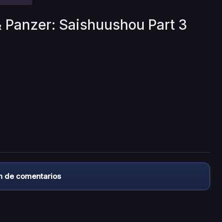
 & Panzer: Saishuushou Part 3
n de comentarios
almacena ningún archivo/video en sus servidores, ni enlaz