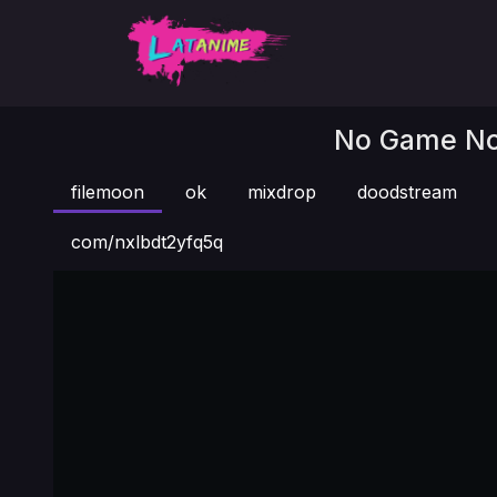
No Game No L
filemoon
ok
mixdrop
doodstream
com/nxlbdt2yfq5q