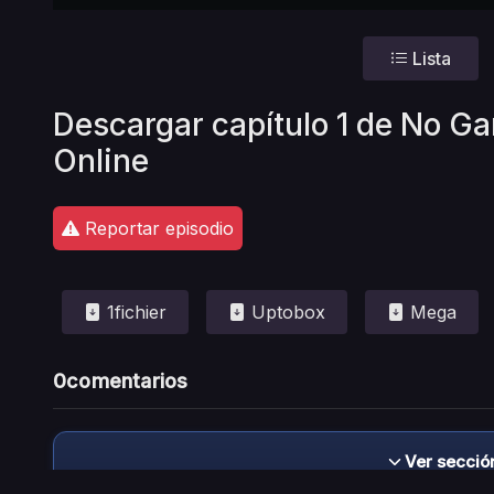
Lista
Descargar capítulo 1 de No Ga
Online
Reportar episodio
1fichier
Uptobox
Mega
0
comentarios
Ver secció