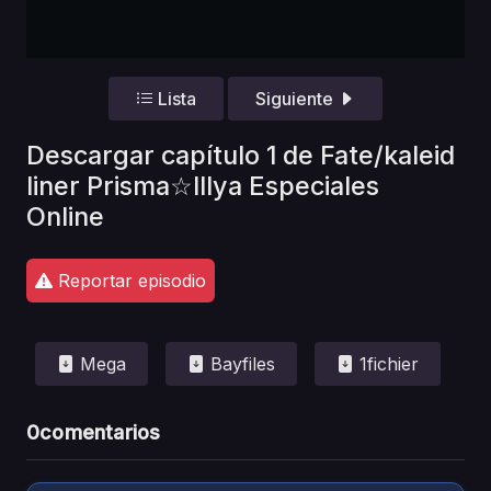
Lista
Siguiente
Descargar capítulo 1 de Fate/kaleid
liner Prisma☆Illya Especiales
Online
Reportar episodio
Mega
Bayfiles
1fichier
0
comentarios