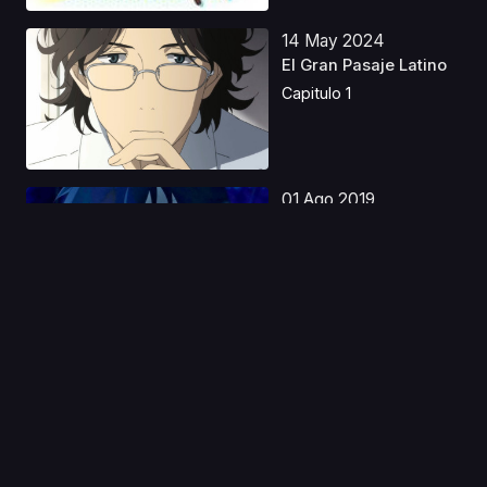
14 May 2024
El Gran Pasaje Latino
Capitulo 1
01 Ago 2019
B: The Beginning
Latino
Capitulo 1
19 Mar 2026
JoJo's Bizarre
Adventure: Steel Ball
Run...
Capitulo 1