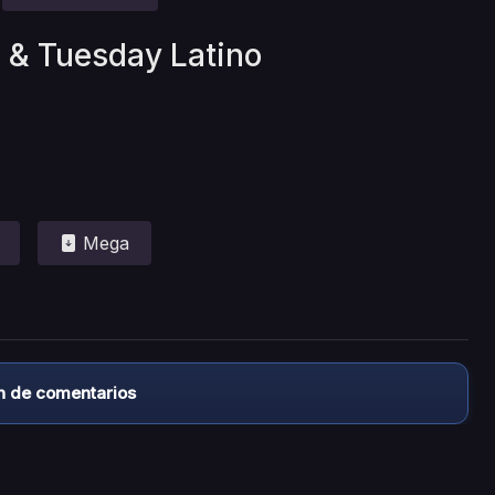
e & Tuesday Latino
Mega
n de comentarios
almacena ningún archivo/video en sus servidores, ni enlaz