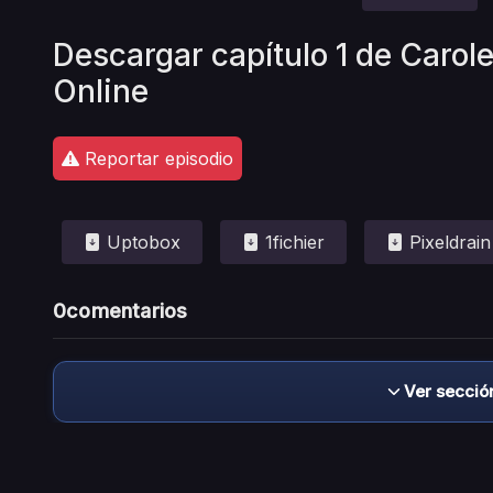
Descargar capítulo 1 de Carol
Online
Reportar episodio
Uptobox
1fichier
Pixeldrain
0
comentarios
Ver secció
Descargo de responsabilidad: este sitio no 