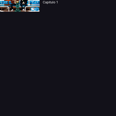
Capitulo 1
a directamente. Ningun video se encuentra