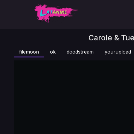
Carole & Tue
filemoon
ok
doodstream
yourupload