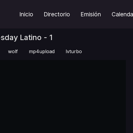
Inicio
Directorio
Emisión
Calenda
sday Latino - 1
wolf
mp4upload
lvturbo