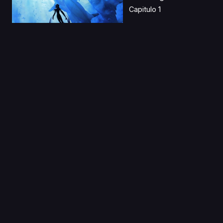
Capitulo 1
22 Oct 2024
Amagami-san Chi no
Enmusubi Latino
Capitulo 1
02 Oct 2023
B PROJECT: Llamado
de amor apasionado
La...
Capitulo 1
27 Jul 2023
Jujutsu Kaisen S2
Latino