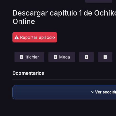
Descargar capítulo 1 de Ochiko
Online
Reportar episodio
1fichier
Mega
0
comentarios
Ver secció
Descargo de responsabilidad: este sitio no 