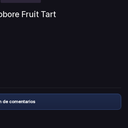
bore Fruit Tart
n de comentarios
almacena ningún archivo/video en sus servidores, ni enlaz