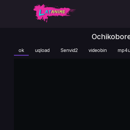
Ochikobore 
ok
uqload
Senvid2
videobin
mp4u