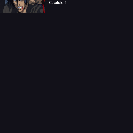
Capitulo 1
a directamente. Ningun video se encuentra