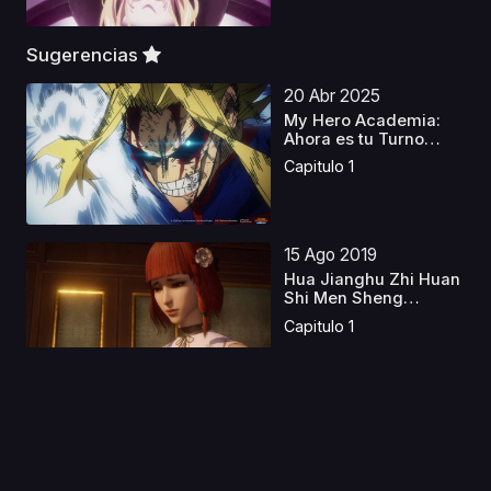
Sugerencias
20 Abr 2025
My Hero Academia:
Ahora es tu Turno
Cast...
Capitulo 1
15 Ago 2019
Hua Jianghu Zhi Huan
Shi Men Sheng
(Doub...
Capitulo 1
13 Mar 2026
The Daily Life of the
Immortal King S2 J...
Capitulo 1