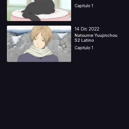
Capitulo 1
14 Dic 2022
Natsume Yuujinchou
S2 Latino
Capitulo 1
06 Abr 2025
Lazarus Castellano
Capitulo 1
31 Oct 2024
Haikyu! La Batalla del
Basurero Latino