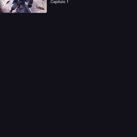
Capitulo 1
a directamente. Ningun video se encuentra