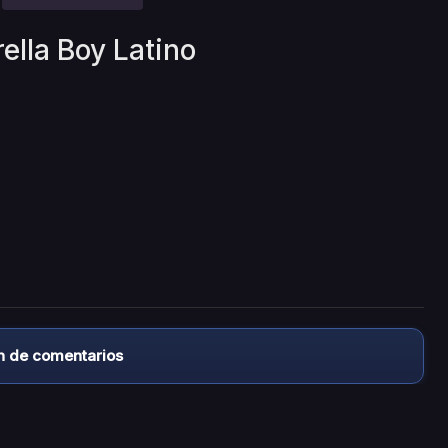
ella Boy Latino
n de comentarios
almacena ningún archivo/video en sus servidores, ni enlaz