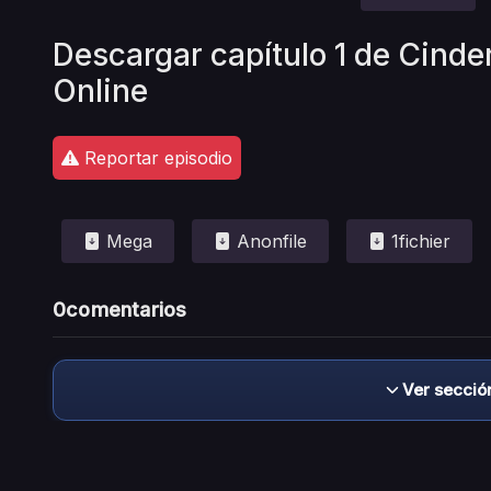
Descargar capítulo 1 de Cinder
Online
Reportar episodio
Mega
Anonfile
1fichier
0
comentarios
Ver secció
Descargo de responsabilidad: este sitio no 