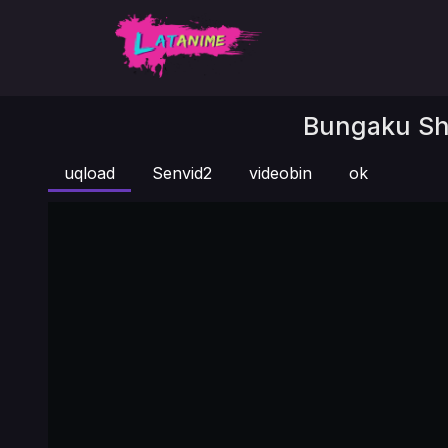
Bungaku Sho
uqload
Senvid2
videobin
ok