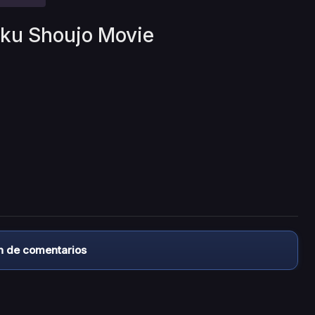
aku Shoujo Movie
n de comentarios
almacena ningún archivo/video en sus servidores, ni enlaz