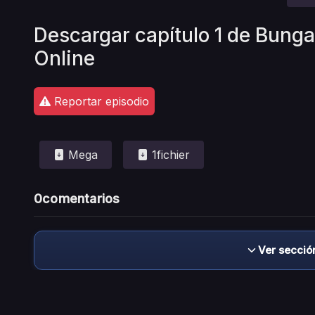
Descargar capítulo 1 de Bung
Online
Reportar episodio
Mega
1fichier
0
comentarios
Ver secció
Descargo de responsabilidad: este sitio no 