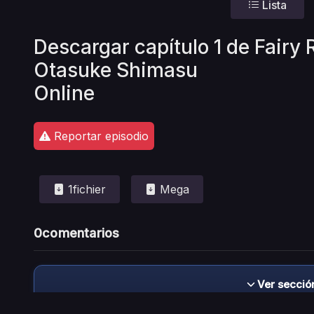
Lista
Descargar capítulo 1 de Fairy
Otasuke Shimasu
Online
Reportar episodio
1fichier
Mega
0
comentarios
Ver secció