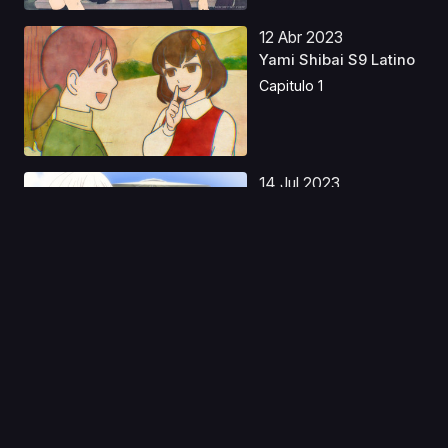
12 Abr 2023
Yami Shibai S9 Latino
Capitulo 1
14 Jul 2023
Shokugeki no Souma
S2 Latino
Capitulo 1
14 Oct 2023
Our Last Crusade or
the Rise of a New Wo...
Capitulo 1