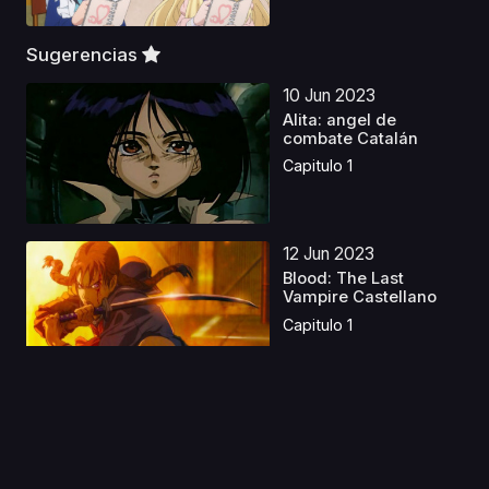
Sugerencias
10 Jun 2023
Alita: angel de
combate Catalán
Capitulo 1
12 Jun 2023
Blood: The Last
Vampire Castellano
Capitulo 1
12 Ene 2026
Rikei ga Koi ni Ochita
no de Shoumei shi...
Capitulo 1