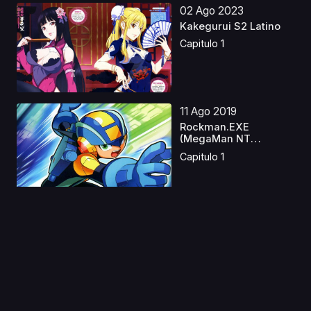
02 Ago 2023
Kakegurui S2 Latino
Capitulo 1
11 Ago 2019
Rockman.EXE
(MegaMan NT
Warrior)
Capitulo 1
21 Abr 2019
Highschool of the
Dead Latino
Capitulo 1