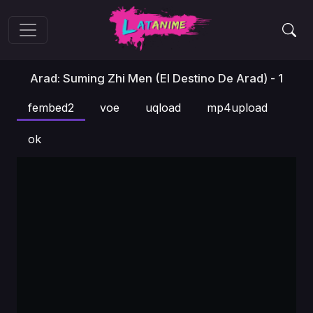
Arad: Suming Zhi Men (El Destino De Arad) - 1
fembed2
voe
uqload
mp4upload
ok