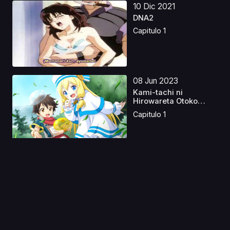
10 Dic 2021
DNA2
Capitulo 1
08 Jun 2023
Kami-tachi ni
Hirowareta Otoko
Latino
Capitulo 1
28 Jul 2020
Goblin Slayer: Goblin's
Crown
Capitulo 1
05 Sep 2020