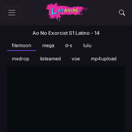
Ao No Exorcist S1 Latino - 14
filemoon
mega
d-s
lulu
mxdrop
listeamed
voe
mp4upload