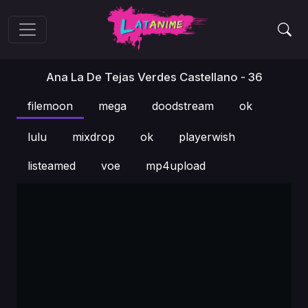
Ana La De Tejas Verdes Castellano - 36
filemoon
mega
doodstream
ok
lulu
mixdrop
ok
playerwish
listeamed
voe
mp4upload