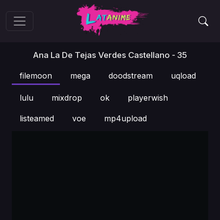
Ana La De Tejas Verdes Castellano - 35
filemoon
mega
doodstream
uqload
lulu
mixdrop
ok
playerwish
listeamed
voe
mp4upload