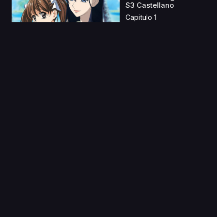
S3 Castellano
Capitulo 1
06 Oct 2019
Ai Mai Mii: Surgical
Friends
Capitulo 1
17 Oct 2021
Aria the Crepuscolo
Capitulo 1
25 Jun 2025
Sono Bisque Doll wa
Koi wo Suru Castella...