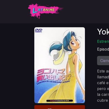
Yo
Estren
Episod
Cien
Este a
llamad
café e
pero e
la car
cubre 