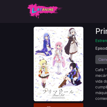
Pri
Estren
Episod
Cien
Café "
mecáni
vida d
cumpli
máqui
comien