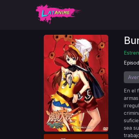
Bur
Estren
Episod
Aven
En el 
armas 
irregu
crimin
sufici
sea su
trabaj