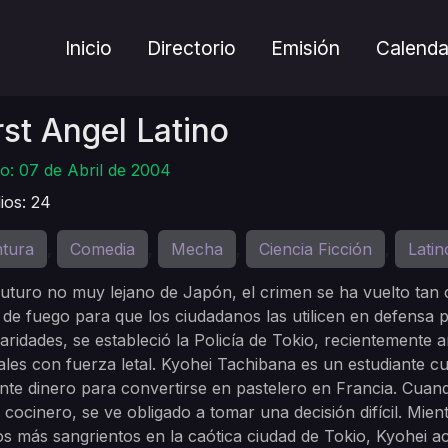
Inicio
Directorio
Emisión
Calenda
st Angel Latino
o: 07 de Abril de 2004
ios: 24
tura
Comedia
Mecha
Ciencia Ficción
Latin
,
,
,
,
futuro no muy lejano de Japón, el crimen se ha vuelto tan
de fuego para que los ciudadanos las utilicen en defensa 
laridades, se estableció la Policía de Tokio, recientemente
ales con fuerza letal. Kyohei Tachibana es un estudiante c
ente dinero para convertirse en pastelero en Francia. Cua
 cocinero, se ve obligado a tomar una decisión difícil. Mi
os más sangrientos en la caótica ciudad de Tokio, Kyohei 