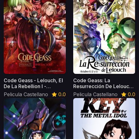
Code Geass - Lelouch, El
Code Geass: La
De La Rebellion I -
Resurrección De Lelouch
Iniciación- Castellano
Castellano
Pelicula Castellano
0.0
Pelicula Castellano
0.0