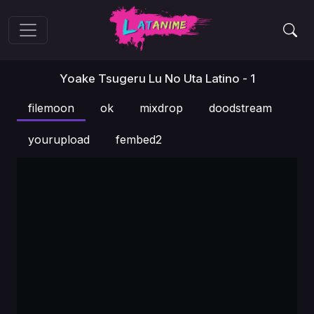
Yoake Tsugeru Lu No Uta Latino - 1
filemoon
ok
mixdrop
doodstream
yourupload
fembed2