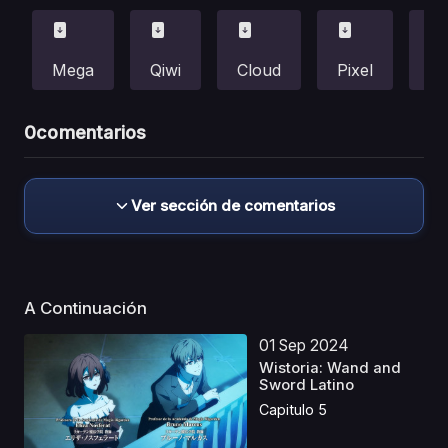
Mega
Qiwi
Cloud
Pixel
Fi
0
comentarios
Ver sección de comentarios
A Continuación
01 Sep 2024
Wistoria: Wand and
Sword Latino
Capitulo 5