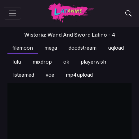
Wistoria: Wand And Sword Latino - 4
filemoon
mega
doodstream
uqload
lulu
mixdrop
ok
playerwish
listeamed
voe
mp4upload