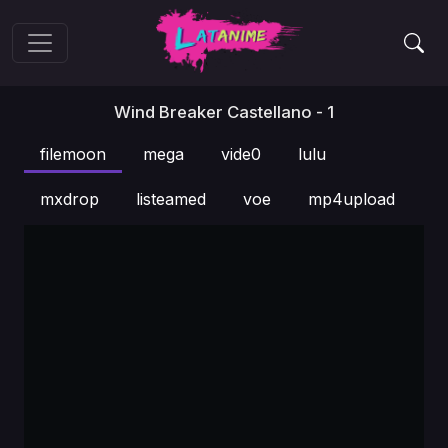
Wind Breaker Castellano - 1
filemoon
mega
vide0
lulu
mxdrop
listeamed
voe
mp4upload