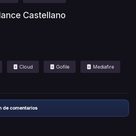
dance Castellano
Cloud
Gofile
Mediafire
n de comentarios
almacena ningún archivo/video en sus servidores, ni enlaz