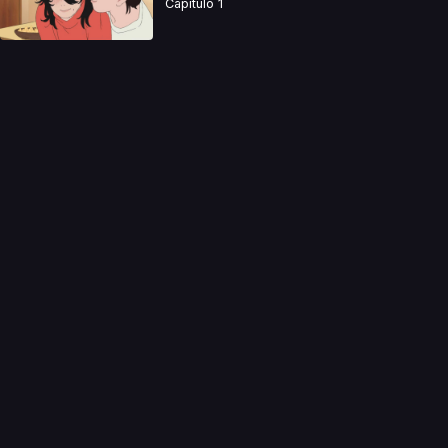
Capitulo 1
a directamente. Ningun video se encuentra