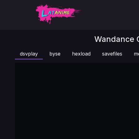
Wandance Ca
dsvplay
byse
hexload
savefiles
m