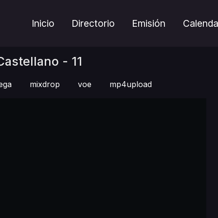
Inicio
Directorio
Emisión
Calenda
stellano - 11
ega
mixdrop
voe
mp4upload