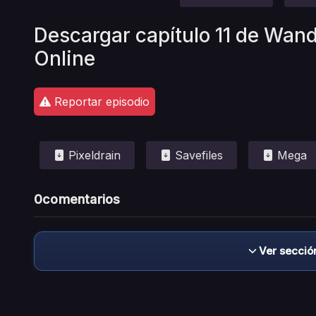
Descargar capítulo 11 de Wan
Online
Reportar episodio
Pixeldrain
Savefiles
Mega
0
comentarios
Ver secció
Descargo de responsabilidad: este sitio no 